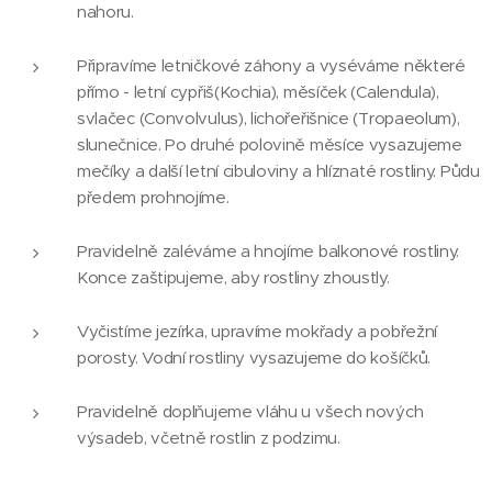
nahoru.
Připravíme letničkové záhony a vyséváme některé
přímo - letní cypřiš(Kochia), měsíček (Calendula),
svlačec (Convolvulus), lichořeřišnice (Tropaeolum),
slunečnice. Po druhé polovině měsíce vysazujeme
mečíky a další letní cibuloviny a hlíznaté rostliny. Půdu
předem prohnojíme.
Pravidelně zaléváme a hnojíme balkonové rostliny.
Konce zaštipujeme, aby rostliny zhoustly.
Vyčistíme jezírka, upravíme mokřady a pobřežní
porosty. Vodní rostliny vysazujeme do košíčků.
Pravidelně doplňujeme vláhu u všech nových
výsadeb, včetně rostlin z podzimu.