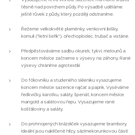
těsně nad povrchem půdy. Po výsadbě uděláme
ještě růvek z půdy, který později odstraníme.
Řežeme velkokvěté plaménky, venkovní ibišky,
komuli ("letní šeřík"), ořechoplodec, trubač a vistárie.
Předpěstováváme sadbu okurek, tykví, melounů a
koncem měsíce začneme s výsevy na záhony. Rané
výsevy chráníme agrotextilií.
Do fóliovníku a studeného skleníku vysazujeme
koncem měsíce sazenice rajčat a paprik. Vyséváme
ředkvičky, karotku, saláty, špenát, koncem měsíce
mangold a salátovou řepu. Vysazujeme rané
košťáloviny a saláty.
Do prohnojených brázdiček vysazujeme brambory.
Ideální jsou naklíčené hlízy, sázímekorunkovou částí