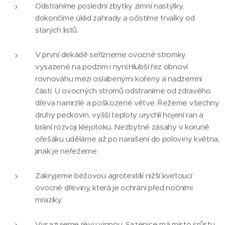
Odstraníme poslední zbytky zimní nastýlky,
dokončíme úklid zahrady a očistíme trvalky od
starých listů.
V první dekádě seřízneme ovocné stromky
vysazené na podzim i nyní.Hlubší řez obnoví
rovnováhu mezi oslabenými kořeny a nadzemní
částí. U ovocných stromů odstraníme od zdravého
dřeva namrzlé a poškozené větve. Řežeme všechny
druhy peckovin, vyšší teploty urychlí hojení ran a
brání rozvoji klejotoku. Nezbytné zásahy v koruně
ořešáku uděláme až po narašení do poloviny května,
jinak je neřežeme.
Zakryjeme béžovou agrotextilií nižší kvetoucí
ovocné dřeviny, která je ochrání před nočními
mrazíky.
Vysazujeme révu vinnou. Sazenice má místo srůstu