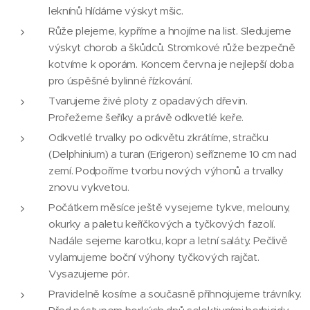
leknínů hlídáme výskyt mšic.
Růže plejeme, kypříme a hnojíme na list. Sledujeme
výskyt chorob a škůdců. Stromkové růže bezpečně
kotvíme k oporám. Koncem června je nejlepší doba
pro úspěšné bylinné řízkování.
Tvarujeme živé ploty z opadavých dřevin.
Prořežeme šeříky a právě odkvetlé keře.
Odkvetlé trvalky po odkvětu zkrátíme, stračku
(Delphinium) a turan (Erigeron) seřízneme 10 cm nad
zemí. Podpoříme tvorbu nových výhonů a trvalky
znovu vykvetou.
Počátkem měsíce ještě vysejeme tykve, melouny,
okurky a paletu keříčkových a tyčkových fazolí.
Nadále sejeme karotku, kopr a letní saláty. Pečlivě
vylamujeme boční výhony tyčkových rajčat.
Vysazujeme pór.
Pravidelně kosíme a současně přihnojujeme trávníky.