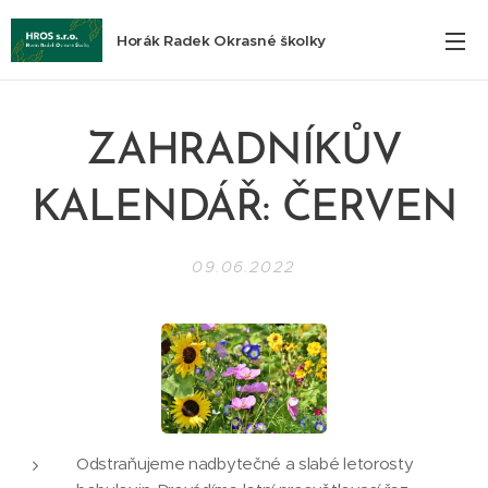
Horák Radek Okrasné školky
ZAHRADNÍKŮV
KALENDÁŘ: ČERVEN
09.06.2022
Odstraňujeme nadbytečné a slabé letorosty