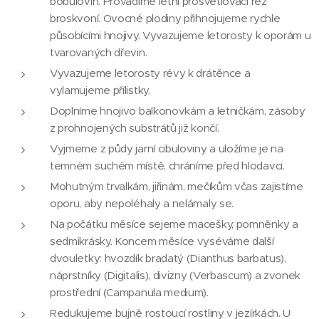
bobulovin. Provádíme letní prosvětlovací řez
broskvoní. Ovocné plodiny přihnojujeme rychle
působícími hnojivy. Vyvazujeme letorosty k oporám u
tvarovaných dřevin.
Vyvazujeme letorosty révy k drátěnce a
vylamujeme přílistky.
Doplníme hnojivo balkonovkám a letničkám, zásoby
z prohnojených substrátů již končí.
Vyjmeme z půdy jarní cibuloviny a uložíme je na
temném suchém místě, chráníme před hlodavci.
Mohutným trvalkám, jiřinám, mečíkům včas zajistíme
oporu, aby nepoléhaly a nelámaly se.
Na počátku měsíce sejeme macešky, pomněnky a
sedmikrásky. Koncem měsíce vyséváme další
dvouletky: hvozdík bradatý (Dianthus barbatus),
náprstníky (Digitalis), divizny (Verbascum) a zvonek
prostřední (Campanula medium).
Redukujeme bujně rostoucí rostliny v jezírkách. U