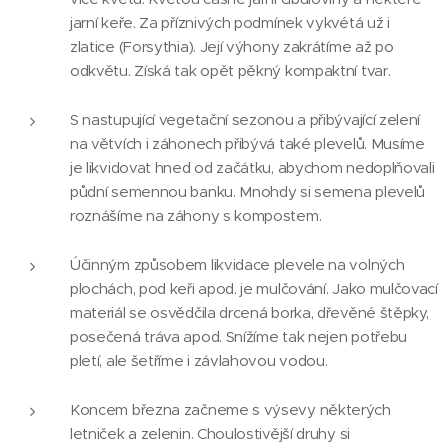
jarní keře. Za příznivých podmínek vykvétá už i
zlatice (Forsythia). Její výhony zakrátíme až po
odkvětu. Získá tak opět pěkný kompaktní tvar.
S nastupující vegetační sezonou a přibývající zelení
na větvích i záhonech přibývá také plevelů. Musíme
je likvidovat hned od začátku, abychom nedoplňovali
půdní semennou banku. Mnohdy si semena plevelů
roznášíme na záhony s kompostem.
Účinným způsobem likvidace plevele na volných
plochách, pod keři apod. je mulčování. Jako mulčovací
materiál se osvědčila drcená borka, dřevěné štěpky,
posečená tráva apod. Snížíme tak nejen potřebu
pletí, ale šetříme i závlahovou vodou.
Koncem března začneme s výsevy některých
letniček a zelenin. Choulostivější druhy si