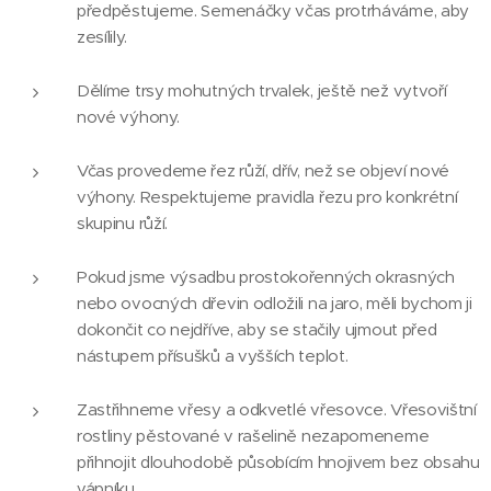
předpěstujeme. Semenáčky včas protrháváme, aby
zesílily.
Dělíme trsy mohutných trvalek, ještě než vytvoří
nové výhony.
Včas provedeme řez růží, dřív, než se objeví nové
výhony. Respektujeme pravidla řezu pro konkrétní
skupinu růží.
Pokud jsme výsadbu prostokořenných okrasných
nebo ovocných dřevin odložili na jaro, měli bychom ji
dokončit co nejdříve, aby se stačily ujmout před
nástupem přísušků a vyšších teplot.
Zastřihneme vřesy a odkvetlé vřesovce. Vřesovištní
rostliny pěstované v rašelině nezapomeneme
přihnojit dlouhodobě působícím hnojivem bez obsahu
vápníku.