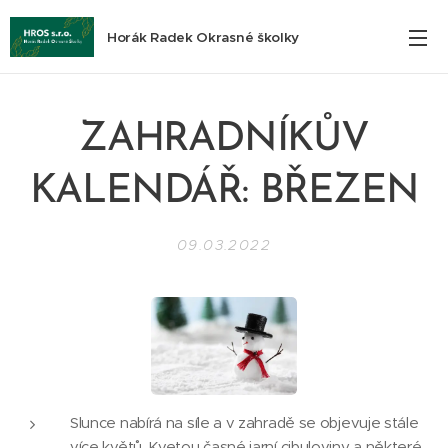
Horák Radek Okrasné školky
ZAHRADNÍKŮV
KALENDÁŘ: BŘEZEN
09.03.2022
Slunce nabírá na síle a v zahradě se objevuje stále
více květů. Kvetou časné jarní cibuloviny a některé