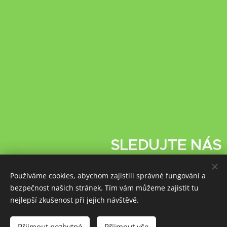
SLEDUJTE NÁS
Používáme cookies, abychom zajistili správné fungování a
https://www.facebook.com/profile.php?
bezpečnost našich stránek. Tím vám můžeme zajistit tu
id=61571491656057
nejlepší zkušenost při jejich návštěvě.
Přijmout nezbytné
HROS s.r.o.
Přijmout vše