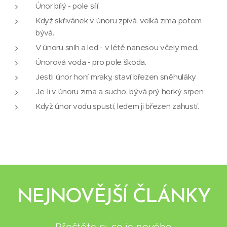
Únor bílý - pole sílí.
Když skřivánek v únoru zpívá, velká zima potom
bývá.
V únoru sníh a led - v létě nanesou včely med.
Únorová voda - pro pole škoda.
Jestli únor honí mraky, staví březen sněhuláky
Je-li v únoru zima a sucho, bývá prý horký srpen
Když únor vodu spustí, ledem ji březen zahustí.
NEJNOVĚJŠÍ ČLÁNKY
Přečtěte si, co je nového