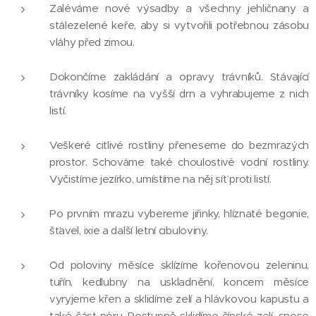
Zaléváme nové výsadby a všechny jehličnany a
stálezelené keře, aby si vytvořili potřebnou zásobu
vláhy před zimou.
Dokončíme zakládání a opravy trávníků. Stávající
trávníky kosíme na vyšší drn a vyhrabujeme z nich
listí.
Veškeré citlivé rostliny přeneseme do bezmrazých
prostor. Schováme také choulostivé vodní rostliny.
Vyčistíme jezírko, umístíme na něj síť proti listí.
Po prvním mrazu vybereme jiřinky, hlíznaté begonie,
šťavel, ixie a další letní cibuloviny.
Od poloviny měsíce sklízíme kořenovou zeleninu,
tuřín, kedlubny na uskladnění, koncem měsíce
vyryjeme křen a sklidíme zelí a hlávkovou kapustu a
také část póru. Postupně sklidíme čínské zelí, snese