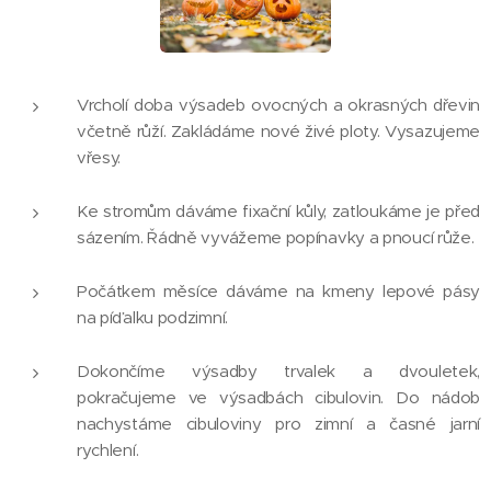
Vrcholí doba výsadeb ovocných a okrasných dřevin
včetně růží. Zakládáme nové živé ploty. Vysazujeme
vřesy.
Ke stromům dáváme fixační kůly, zatloukáme je před
sázením. Řádně vyvážeme popínavky a pnoucí růže.
Počátkem měsíce dáváme na kmeny lepové pásy
na píďalku podzimní.
Dokončíme výsadby trvalek a dvouletek,
pokračujeme ve výsadbách cibulovin. Do nádob
nachystáme cibuloviny pro zimní a časné jarní
rychlení.