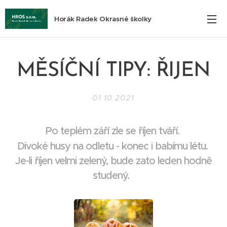
Horák Radek Okrasné školky
MĚSÍČNÍ TIPY: ŘIJEN
01.10.2021
Po teplém září zle se říjen tváří.
Divoké husy na odletu - konec i babímu létu.
Je-li říjen velmi zelený, bude zato leden hodně
studený.