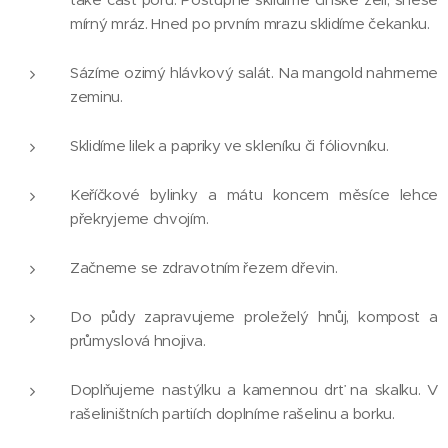
mírný mráz. Hned po prvním mrazu sklidíme čekanku.
Sázíme ozimý hlávkový salát. Na mangold nahrneme
zeminu.
Sklidíme lilek a papriky ve skleníku či fóliovníku.
Keříčkové bylinky a mátu koncem měsíce lehce
překryjeme chvojím.
Začneme se zdravotním řezem dřevin.
Do půdy zapravujeme proleželý hnůj, kompost a
průmyslová hnojiva.
Doplňujeme nastýlku a kamennou drť na skalku. V
rašeliništních partiích doplníme rašelinu a borku.