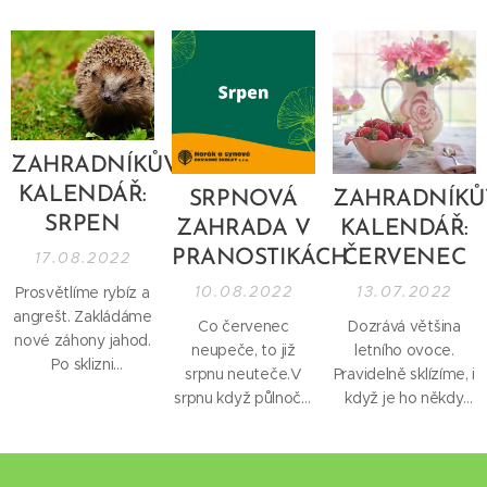
ZAHRADNÍKŮV
KALENDÁŘ:
SRPNOVÁ
Z
AHRADNÍKŮ
SRPEN
ZAHRADA V
KALENDÁŘ:
PRANOSTIKÁCH
ČERVENEC
17.08.2022
10.08.2022
13.07.2022
Prosvětlíme rybíz a
angrešt. Zakládáme
Co červenec
Dozrává většina
nové záhony jahod.
neupeče, to již
letního ovoce.
Po sklizni
srpnu neuteče.V
Pravidelně sklízíme, i
prořežeme
srpnu když půlnoční
když je ho někdy
broskvoně a další
vítr věje, bez deště
více. Přebytky lze
peckoviny. Uděláme
slunéčko hřeje.Když
zamrazit. V žádném
letní řez
je v srpnu ráno
případě
jádrovin.Spálíme