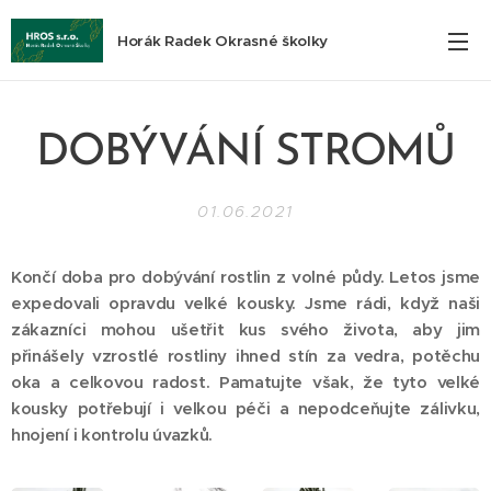
Horák Radek Okrasné školky
DOBÝVÁNÍ STROMŮ
01.06.2021
Končí doba pro dobývání rostlin z volné půdy. Letos jsme
expedovali opravdu velké kousky. Jsme rádi, když naši
zákazníci mohou ušetřit kus svého života, aby jim
přinášely vzrostlé rostliny ihned stín za vedra, potěchu
oka a celkovou radost. Pamatujte však, že tyto velké
kousky potřebují i velkou péči a nepodceňujte zálivku,
hnojení i kontrolu úvazků.