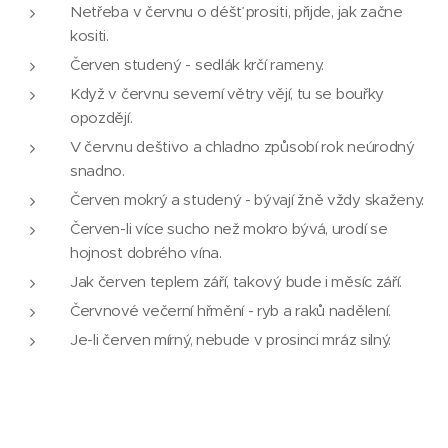
Netřeba v červnu o déšť prositi, přijde, jak začne
kositi.
Červen studený - sedlák krčí rameny.
Když v červnu severní větry vějí, tu se bouřky
opozdějí.
V červnu deštivo a chladno způsobí rok neúrodný
snadno.
Červen mokrý a studený - bývají žně vždy skaženy.
Červen-li více sucho než mokro bývá, urodí se
hojnost dobrého vína.
Jak červen teplem září, takový bude i měsíc září.
Červnové večerní hřmění - ryb a raků nadělení.
Je-li červen mírný, nebude v prosinci mráz silný.