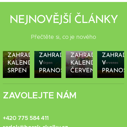
NEJNOVĚJŠÍ ČLÁNKY
Přečtěte si, co je nového
10.08.2022
06.07.202
SRPNOVÁ
ČERVEN
17.08.2022
13.07.2022
ZAHRADNÍKŮV
ZAHRADA
Z
AHRADNÍKŮV
ZAHRAD
KALENDÁŘ:
V
KALENDÁŘ:
V
SRPEN
PRANOSTIKÁCH
ČERVENEC
PRANOS
ZAVOLEJTE NÁM
+420 775 584 411